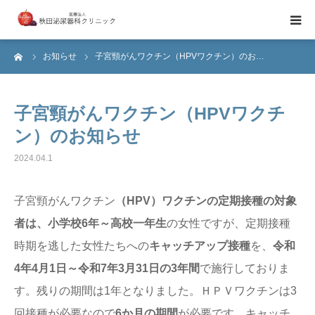
ーム
お知らせ
子宮頸がんワクチン（HPVワクチン）のお…
当院のご紹介
診療日・診療時間のご案内
子宮頸がんワクチン（HPVワクチ
ン）のお知らせ
医師紹介
2024.04.1
ブライダルチェック
子宮頸がんワクチン
（HPV）ワクチンの定期接種の対象
者は、小学校6年～高校一年生
の女性ですが、定期接種
時期を逃した女性たちへの
キャッチアップ接種
を、
令和
4年4月1日～令和7年3月31日の3年間
で施行しておりま
す。残りの期間は1年となりました。ＨＰＶワクチンは3
回接種が必要なので
6か月の期間
が必要です。キャッチ