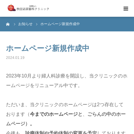
ーム
お知らせ
ホームページ新規作成中
当院のご紹介
診療日・診療時間のご案内
ホームページ新規作成中
2024.01.19
医師紹介
2023年10月より婦人科診療を開設し、当クリニックのホ
ブライダルチェック
ームページをリニューアル中です。
ただいま、当クリニックのホームページは2つ存在して
おります（
今までのホームページ
と
、
ごらんの中のホー
ムページ）。
今後も、
診療体制や予約体制の変更を予定
しております