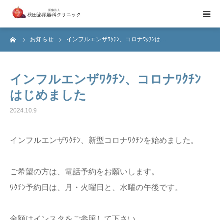
ーム
お知らせ
インフルエンザﾜｸﾁﾝ、コロナﾜｸﾁﾝは…
当院のご紹介
診療日・診療時間のご案内
インフルエンザﾜｸﾁﾝ、コロナﾜｸﾁﾝ
はじめました
医師紹介
2024.10.9
ブライダルチェック
インフルエンザﾜｸﾁﾝ、新型コロナﾜｸﾁﾝを始めました。
ご希望の方は、電話予約をお願いします。
ﾜｸﾁﾝ予約日は、月・火曜日と、水曜の午後です。
金額はインスタをご参照して下さい。