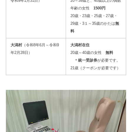
令和9年1月31日）
20～39歳と、40歳以上の偶数
年齢の女性
1500円
20歳・23歳・25歳・27歳・
29歳・3１～35歳のかたは
無
料
大潟村
（令和8年6月～令和9
大潟村在住
年2月28日）
20歳～40歳の女性
無料
＊
統一受診券
が必要です。
21歳（クーポンが必要です）