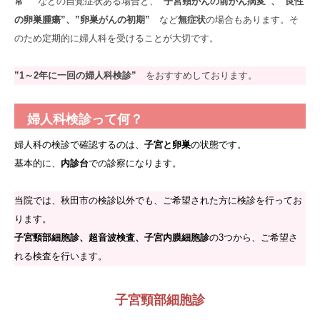
常”
などの自覚症状ある場合と、
”子宮頸がんの前がん病変”、”良性
の卵巣腫瘍”、”卵巣がんの初期”
など
無症状
の場合もあります。そ
のため定期的に婦人科を受けることが大切です。
”1～2年に一回の婦人科検診”
をおすすめしております。
婦人科検診って何？
婦人科の検診で確認するのは、
子宮と卵巣
の状態です。
基本的に、
内診台
での診察になります。
当院では、秋田市の検診以外でも、ご希望された方に検診を行ってお
ります。
子宮頸部細胞診、超音波検査、子宮内膜細胞診
の3つから、ご希望さ
れる検査を行います。
子宮頸部細胞診