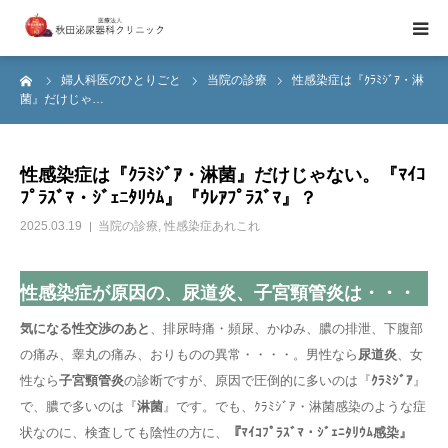
ーム
婦人科医のひとりごと
当院の診療
性感染症は『ｸﾗﾐｼﾞｱ・淋
当院のご紹介
菌』だけじゃ…
診療日・診療時間のご案内
性感染症は『ｸﾗﾐｼﾞｱ・淋菌』だけじゃない。『ﾏｲｺ
ﾌﾟﾗｽﾞﾏ・ｼﾞｪﾆﾀﾘｳﾑ』『ｳﾚｱﾌﾟﾗｽﾞﾏ』？
医師紹介
2025.03.19
当院の診療
,
性感染症あれこれ
ブライダルチェック
性感染症が原因の、尿道炎、子宮頸管炎は・・・
気になる性交渉のあと
、排尿時痛・頻尿、かゆみ、膿の排泄、下腹部
の痛み、睾丸の痛み、おりものの異常・・・・。男性なら
尿道炎
、女
性なら
子宮頸管炎
の診断ですが、原因で圧倒的に多いのは『
ｸﾗﾐｼﾞｱ
』
で、膿で多いのは『
淋菌
』です。でも、ｸﾗﾐｼﾞｱ・淋菌感染のような症
状なのに、検査しても陰性の方に、
『ﾏｲｺﾌﾟﾗｽﾞﾏ・ｼﾞｪﾆﾀﾘｳﾑ感染』