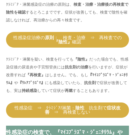
ｸﾗﾐｼﾞｱ・淋菌感染症の治療の原則は、
検査・治療・治療後の再検査で
陰性を確認
するとろこまでです。症状が改善しても、検査で陰性を確
認しなければ、再治療からの再々検査です。
性感染症治療の
原則
： 検査・治療 ⇒ 再検査での
『陰性』
確認
ｸﾗﾐｼﾞｱ・淋菌を疑い、検査を行っても
『陰性』
だった場合でも、性感
染症後の尿道炎や子宮頸管炎には
抗生剤の治療
を行いますが、症状が
改善すれば
『再検査』
はしません。でも、もし
『ﾏｲｺﾌﾟﾗｽﾞﾏ・ｼﾞｪﾆﾀﾘ
ｳﾑ』
や
『ｳﾚｱﾌﾟﾗｽﾞﾏ』
にも感染していたら、
抗生剤
で症状が改善して
も、実は
持続感染
していて症状が
再燃
することもあります。
性感染症 ⇒ ｸﾗﾐｼﾞｱ/淋菌：
陰性
抗生剤で
症状改
善
⇒ 再検査しない
性感染症の検査で、『ﾏｲｺﾌﾟﾗｽﾞﾏ・ｼﾞｪﾆﾀﾘｳﾑ』や