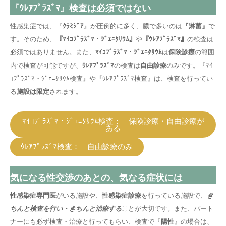
『ｳﾚｱﾌﾟﾗｽﾞﾏ』検査は必須ではない
性感染症では、『
ｸﾗﾐｼﾞｱ
』が圧倒的に多く、膿で多いのは
『淋菌』
で
す。そのため、
『ﾏｲｺﾌﾟﾗｽﾞﾏ・ｼﾞｪﾆﾀﾘｳﾑ』
や
『ｳﾚｱﾌﾟﾗｽﾞﾏ』
の検査は
必須ではありません。また、
ﾏｲｺﾌﾟﾗｽﾞﾏ・ｼﾞｪﾆﾀﾘｳﾑ
は
保険診療
の範囲
内で検査が可能ですが、
ｳﾚｱﾌﾟﾗｽﾞﾏ
の検査は
自由診療
のみです。『ﾏｲ
ｺﾌﾟﾗｽﾞﾏ・ｼﾞｪﾆﾀﾘｳﾑ検査』や『ｳﾚｱﾌﾟﾗｽﾞﾏ検査』は、検査を行ってい
る
施設は限定
されます。
ﾏｲｺﾌﾟﾗｽﾞﾏ・ｼﾞｪﾆﾀﾘｳﾑ検査： 保険診療・自由診療が
ある
ｳﾚｱﾌﾟﾗｽﾞﾏ検査： 自由診療のみ
気になる性交渉のあとの、気なる症状には
性感染症専門医
がいる施設や、
性感染症診療
を行っている施設で、
き
ちんと検査を行い・きちんと治療する
ことが大切です。また、パート
ナーにも必ず検査・治療と行ってもらい、検査で『
陽性
』の場合は、