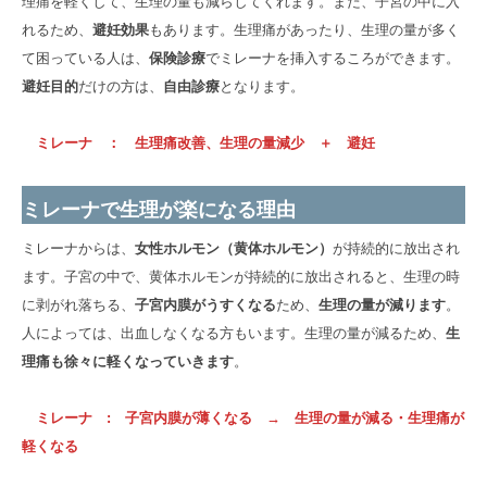
理痛を軽くして、生理の量も減らしてくれます。また、子宮の中に入
れるため、
避妊効果
もあります。生理痛があったり、生理の量が多く
て困っている人は、
保険診療
でミレーナを挿入するころができます。
避妊目的
だけの方は、
自由診療
となります。
ミレーナ ： 生理痛改善、生理の量減少 ＋ 避妊
ミレーナで生理が楽になる理由
ミレーナからは、
女性ホルモン（黄体ホルモン）
が持続的に放出され
ます。子宮の中で、黄体ホルモンが持続的に放出されると、生理の時
に剥がれ落ちる、
子宮内膜がうすくなる
ため、
生理の量が減ります
。
人によっては、出血しなくなる方もいます。生理の量が減るため、
生
理痛も徐々に軽くなっていきます
。
ミレーナ : 子宮内膜が薄くなる → 生理の量が減る・生理痛が
軽くなる