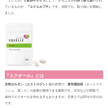
『エクエル』を
飲みやサイズ
にして、
クリニックのみで取り扱い
され
ているものが、
『エクエルプチ』
です。当院でも、取り扱いを開始し
ました。
『エクオール』とは
女性ホルモン（エストロゲン）
様の作用で、
更年期症状
（ホットフラ
ッシュ、肩こり）の改善が期待できる製剤です。大豆などの摂取で、
体内でエクオールを作れる方もおりますが、日本人では50％の方のみ
です。