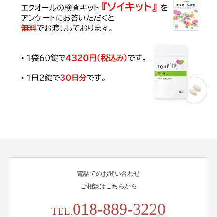
電話でのお問い合わせ
ご相談はこちらから
018-889-3220
TEL.